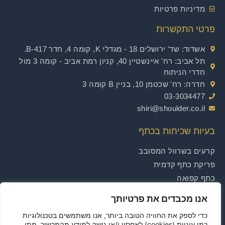
מדיניות פרטיות
פרטי התקשרות
אשדוד
: שד' ירושלים 18 - מגדלי K, קומה 4, חדר B-417.
תל אביב
: רח' איינשטיין 40, קניון רמת אביב - קומה 3 מול
חדרי הניתוח
חדרה
: רח' שכטמן 10, בניין B קומה 3
03-3034477
shiri@shoulder.co.il
בעיות שכיחות בכתף
קרעים בשרוול המסובב
פריקת כתף קדמית
כתף קפואה
הסתידויות הכתף
אנו מכבדים את פרטיותך
הגיד הדו ראשי
כדי לספק את החוויה הטובה ביותר, אנו משתמשים בטכנולוגיות
כמו עוגיות (cookies) לאחסון ו/או גישה למידע מהמכשיר. מתן