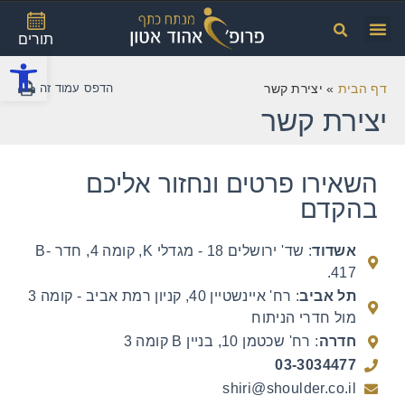
תורים
פתח
דף הבית
»
יצירת קשר
יצירת קשר
השאירו פרטים ונחזור אליכם
בהקדם​
אשדוד
: שד' ירושלים 18 - מגדלי K, קומה 4, חדר B-
417.
תל אביב
: רח' איינשטיין 40, קניון רמת אביב - קומה 3
מול חדרי הניתוח
חדרה
: רח' שכטמן 10, בניין B קומה 3
03-3034477
shiri@shoulder.co.il