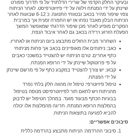
ובעיקר החלק הקדמי של שרירי הדלתויד על פי תדרוך מפורט
שיינתן על ידי המנתח וילווה על ידי פיזיוטרפיסט. לאחר הניתוח
צפוי שיפור מהיר בכאב ובטווחי התנועה. כ 6-12 שבועות לאחר
הניתוח הבלון מאבד נפחו אז יש החמרה זמנית אך במרבית
המקרים מופיע לאחר מכן שיפור הדרגתי שמאפשר המשך
הפעלת הזרוע וירידה בכאב גם לאחר איבוד הנפח.
השחרור מבית החולים מתבצע ביום הניתוח או לאחריו.
כאב: ניתוחים אלו מאופיינים בכאב אך פחות מניתוחי
כתף אחרים. טרם הניתוח יש להצטייד במשככי כאבים
על פי פרוטוקול שיינתן על ידי הרופא המנתח.
קבוע: יש צורך להצטייד במקבע כתף על פי מרשם שיינתן
על ידי המנתח.
טיפול פיזיוטרפי: טיפול זה מהווה חלק בלתי נפרד
מהניתוח ויש לתאם תור לפיזיוטרפיסט מנוסה בטיפול
בבעיות הכתף מבעוד מועד. במהלך הטיפול יש לדבוק
בהמלצות הרופא המנתח. חריגה מהמלצות אלו יכולה
להביא לפגיעה בתוצאות הניתוח.
סיבוכים אפשריים:
סיבוכי ההרדמה: הניתוח מתבצע בהרדמה כללית