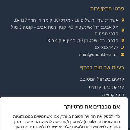
פרטי התקשרות
אשדוד
: שד' ירושלים 18 - מגדלי K, קומה 4, חדר B-417.
תל אביב
: רח' איינשטיין 40, קניון רמת אביב - קומה 3 מול
חדרי הניתוח
חדרה
: רח' שכטמן 10, בניין B קומה 3
03-3034477
shiri@shoulder.co.il
בעיות שכיחות בכתף
קרעים בשרוול המסובב
פריקת כתף קדמית
כתף קפואה
הסתידויות הכתף
אנו מכבדים את פרטיותך
הגיד הדו ראשי
כדי לספק את החוויה הטובה ביותר, אנו משתמשים בטכנולוגיות
כמו עוגיות (cookies) לאחסון ו/או גישה למידע מהמכשיר. מתן
הסכמה לשימוש בטכנולוגיות אלה יאפשר לנו לעבד נתונים כגון