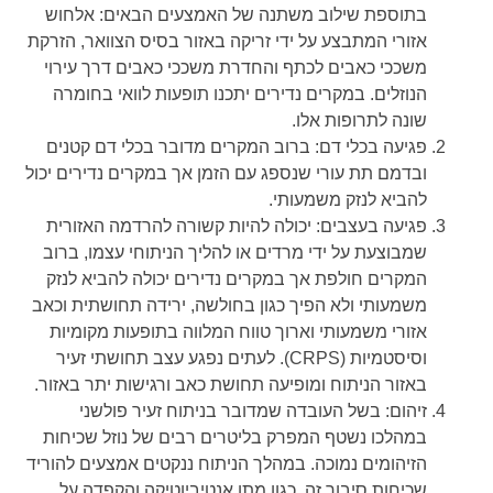
בתוספת שילוב משתנה של האמצעים הבאים: אלחוש
אזורי המתבצע על ידי זריקה באזור בסיס הצוואר, הזרקת
משככי כאבים לכתף והחדרת משככי כאבים דרך עירוי
הנוזלים. במקרים נדירים יתכנו תופעות לוואי בחומרה
שונה לתרופות אלו.
פגיעה בכלי דם: ברוב המקרים מדובר בכלי דם קטנים
ובדמם תת עורי שנספג עם הזמן אך במקרים נדירים יכול
להביא לנזק משמעותי.
פגיעה בעצבים: יכולה להיות קשורה להרדמה האזורית
שמבוצעת על ידי מרדים או להליך הניתוחי עצמו, ברוב
המקרים חולפת אך במקרים נדירים יכולה להביא לנזק
משמעותי ולא הפיך כגון בחולשה, ירידה תחושתית וכאב
אזורי משמעותי וארוך טווח המלווה בתופעות מקומיות
וסיסטמיות (CRPS). לעתים נפגע עצב תחושתי זעיר
באזור הניתוח ומופיעה תחושת כאב ורגישות יתר באזור.
זיהום: בשל העובדה שמדובר בניתוח זעיר פולשני
במהלכו נשטף המפרק בליטרים רבים של נוזל שכיחות
הזיהומים נמוכה. במהלך הניתוח ננקטים אמצעים להוריד
שכיחות סיבוך זה, כגון מתן אנטיביוטיקה והקפדה על