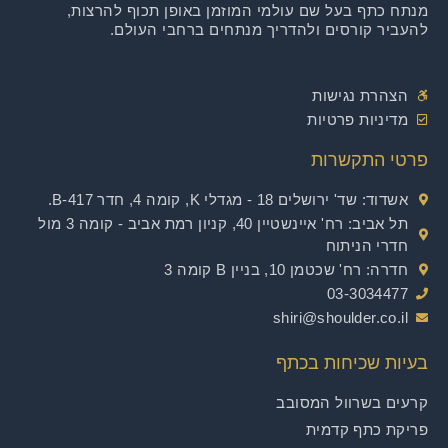
מנתח כתף בעל שם עולמי המוזמן באופן תכוף להרצות,
להעביר קורסים ולהדריך מנתחים ברחבי העולם.
הצהרת נגישות
מדיניות פרטיות
פרטי התקשרות
אשדוד
: שד' ירושלים 18 - מגדלי K, קומה 4, חדר B-417.
תל אביב
: רח' איינשטיין 40, קניון רמת אביב - קומה 3 מול
חדרי הניתוח
חדרה
: רח' שכטמן 10, בניין B קומה 3
03-3034477
shiri@shoulder.co.il
בעיות שכיחות בכתף
קרעים בשרוול המסובב
פריקת כתף קדמית